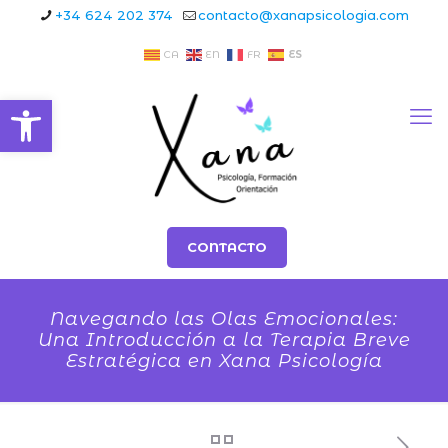
+34 624 202 374
contacto@xanapsicologia.com
ES
CA
EN
FR
Abrir barra de herramient
CONTACTO
Navegando las Olas Emocionales:
Una Introducción a la Terapia Breve
Estratégica en Xana Psicología